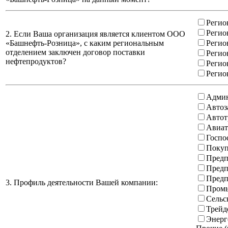
Регио
Регио
2. Если Ваша организация является клиентом ООО
«Башнефть-Розница», с каким региональным
Регио
отделением заключен договор поставки
Регио
нефтепродуктов?
Регио
Регио
Админ
Автоз
Автот
Авиат
Госпо
Покуп
Предп
Предп
Предп
3. Профиль деятельности Вашей компании:
Промы
Сельс
Трейд
Энерг