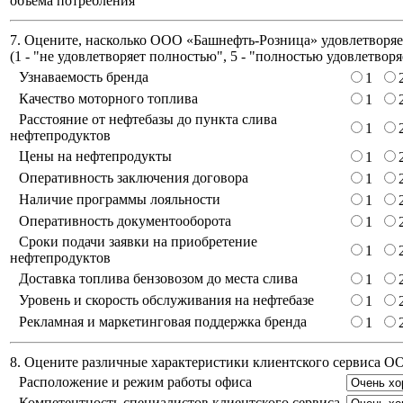
объема потребления
7. Оцените, насколько ООО «Башнефть-Розница» удовлетворяет
(
1 - "не удовлетворяет полностью", 5 - "полностью удовлетворя
Узнаваемость бренда
1
Качество моторного топлива
1
Расстояние от нефтебазы до пункта слива
1
нефтепродуктов
Цены на нефтепродукты
1
Оперативность заключения договора
1
Наличие программы лояльности
1
Оперативность документооборота
1
Сроки подачи заявки на приобретение
1
нефтепродуктов
Доставка топлива бензовозом до места слива
1
Уровень и скорость обслуживания на нефтебазе
1
Рекламная и маркетинговая поддержка бренда
1
8. Оцените различные характеристики клиентского сервиса 
Расположение и режим работы офиса
Компетентность специалистов клиентского сервиса