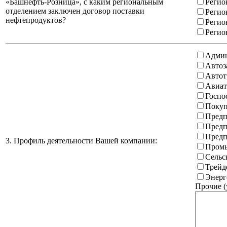
«Башнефть-Розница», с каким региональным
Регио
отделением заключен договор поставки
Регио
нефтепродуктов?
Регио
Регио
Админ
Автоз
Автот
Авиат
Госпо
Покуп
Предп
Предп
Предп
3. Профиль деятельности Вашей компании:
Промы
Сельс
Трейд
Энерг
Прочие (