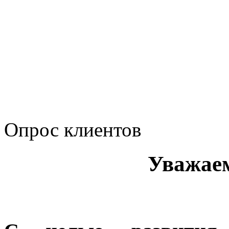
Политика обработки п
Сводные данные о резу
Политика Компании в о
корпоративному мошенн
коррупционную деятел
Опрос клиентов
Уважае