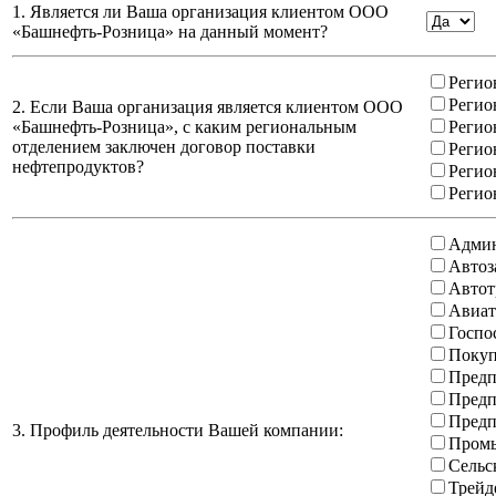
1. Является ли Ваша организация клиентом ООО
«Башнефть-Розница» на данный момент?
Регио
Регио
2. Если Ваша организация является клиентом ООО
«Башнефть-Розница», с каким региональным
Регио
отделением заключен договор поставки
Регио
нефтепродуктов?
Регио
Регио
Админ
Автоз
Автот
Авиат
Госпо
Покуп
Предп
Предп
Предп
3. Профиль деятельности Вашей компании:
Промы
Сельс
Трейд