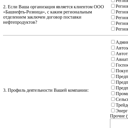
Регио
Регио
2. Если Ваша организация является клиентом ООО
«Башнефть-Розница», с каким региональным
Регио
отделением заключен договор поставки
Регио
нефтепродуктов?
Регио
Регио
Админ
Автоз
Автот
Авиат
Госпо
Покуп
Предп
Предп
Предп
3. Профиль деятельности Вашей компании:
Промы
Сельс
Трейд
Энерг
Прочие (