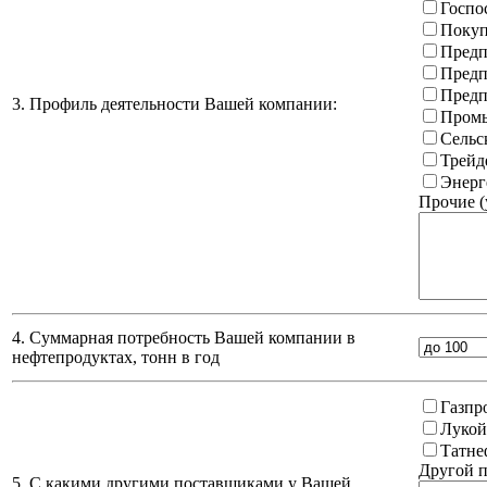
Госпо
Покуп
Предп
Предп
Предп
3. Профиль деятельности Вашей компании:
Промы
Сельс
Трейд
Энерг
Прочие (
4. Суммарная потребность Вашей компании в
нефтепродуктах, тонн в год
Газпр
Лукой
Татне
Другой п
5. С какими другими поставщиками у Вашей