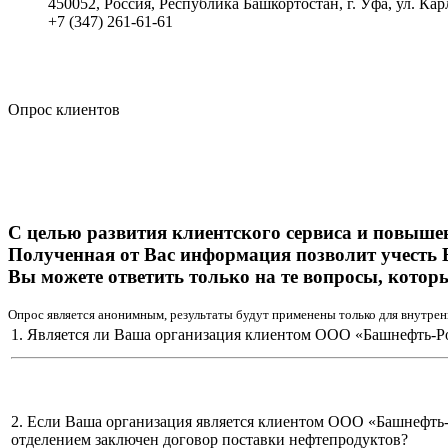
450052, Россия, Республика Башкортостан, г. Уфа, ул. Кар
+7 (347) 261-61-61
Политика обработки персональных данных
Сводные данные о результатах проведения СОУТ
Политика Компании в области противодействия корпора
Опрос клиентов
С целью развития клиентского сервиса и повыше
Полученная от Вас информация позволит учесть 
Вы можете ответить только на те вопросы, котор
Опрос является анонимным, результаты будут применены только для внутрен
1. Является ли Ваша организация клиентом ООО «Башнефть-Р
2. Если Ваша организация является клиентом ООО «Башнефть
отделением заключен договор поставки нефтепродуктов?