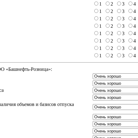
1
2
3
4
1
2
3
4
1
2
3
4
1
2
3
4
1
2
3
4
1
2
3
4
1
2
3
4
1
2
3
4
ООО «Башнефть-Розница»:
са
аличия объемов и базисов отпуска