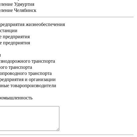
еление Удмуртия
еление Челябинск
редприятия жизнеобеспечения
 станции
е предприятия
е предприятия
и
знодорожного транспорта
ого транспорта
опроводного транспорта
едприятия и организации
нные товаропроизводители
промышленность