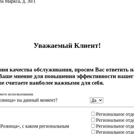
ла Маркса, д. 30/1
тивному мошенничеству и вовлечению в коррупционную деятел
Уважаемый Клиент!
ния качества обслуживания, просим Вас ответить 
Ваше мнение для повышения эффективности нашего
ые считаете наиболее важными для себя.
него использования.
озница» на данный момент?
Региональное отд
Региональное отд
-Розница», с каким региональным
Региональное отд
Региональное отд