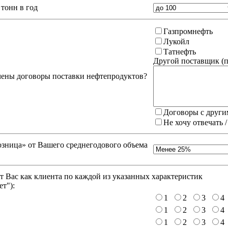
тонн в год
Газпромнефть
Лукойл
Татнефть
Другой поставщик (
п
чены договоры поставки нефтепродуктов?
Договоры с други
Не хочу отвечать 
зница» от Вашего среднегодового объема
 Вас как клиента по каждой из указанных характеристик
ет"
):
1
2
3
4
1
2
3
4
1
2
3
4