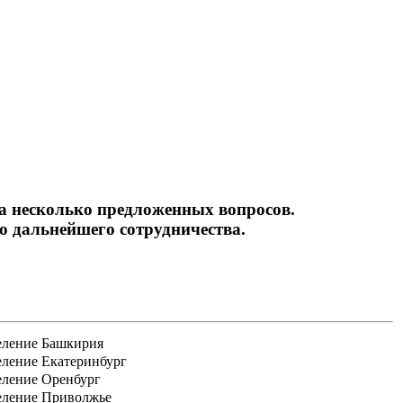
ьность
на несколько предложенных вопросов.
 дальнейшего сотрудничества.
еление Башкирия
еление Екатеринбург
еление Оренбург
еление Приволжье