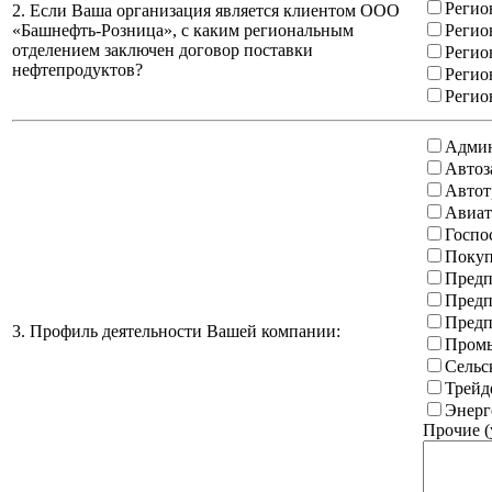
Регио
2. Если Ваша организация является клиентом ООО
«Башнефть-Розница», с каким региональным
Регио
отделением заключен договор поставки
Регио
нефтепродуктов?
Регио
Регио
Админ
Автоз
Автот
Авиат
Госпо
Покуп
Предп
Предп
Предп
3. Профиль деятельности Вашей компании:
Промы
Сельс
Трейд
Энерг
Прочие (