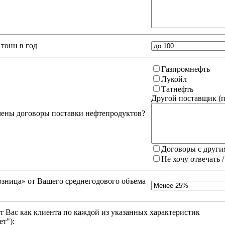
тонн в год
Газпромнефть
Лукойл
Татнефть
Другой поставщик (
п
чены договоры поставки нефтепродуктов?
Договоры с други
Не хочу отвечать 
зница» от Вашего среднегодового объема
 Вас как клиента по каждой из указанных характеристик
ет"
):