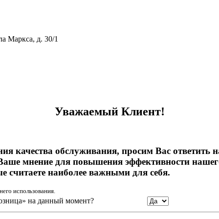
ла Маркса, д. 30/1
тивному мошенничеству и вовлечению в коррупционную деятел
Уважаемый Клиент!
ния качества обслуживания, просим Вас ответить 
Ваше мнение для повышения эффективности нашего
ые считаете наиболее важными для себя.
него использования.
озница» на данный момент?