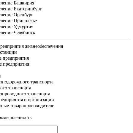
еление Башкирия
еление Екатеринбург
еление Оренбург
еление Приволжье
еление Удмуртия
еление Челябинск
редприятия жизнеобеспечения
 станции
е предприятия
е предприятия
и
знодорожного транспорта
ого транспорта
опроводного транспорта
едприятия и организации
нные товаропроизводители
промышленность