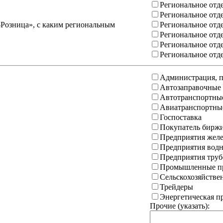
Региональное отд
Региональное отд
-Розница», с каким региональным
Региональное отд
Региональное отд
Региональное отд
Региональное отд
Администрация, п
Автозаправочные
Автотранспортны
Авиатранспортны
Госпоставка
Покупатель бирж
Предприятия желе
Предприятия водн
Предприятия труб
Промышленные пр
Сельскохозяйстве
Трейдеры
Энергетическая 
Прочие (указать):