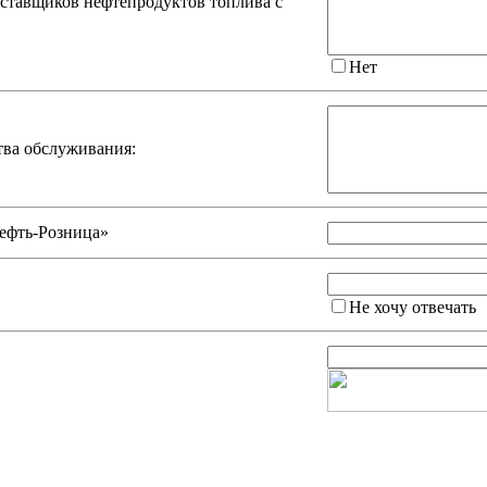
оставщиков нефтепродуктов топлива с
Нет
тва обслуживания:
ефть-Розница»
Не хочу отвечать