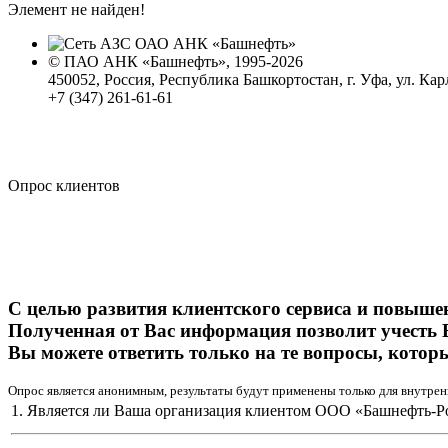
Элемент не найден!
© ПАО АНК «Башнефть», 1995-2026
450052, Россия, Республика Башкортостан, г. Уфа, ул. Кар
+7 (347) 261-61-61
Политика обработки персональных данных
Сводные данные о результатах проведения СОУТ
Политика Компании в области противодействия корпора
Опрос клиентов
С целью развития клиентского сервиса и повыше
Полученная от Вас информация позволит учесть 
Вы можете ответить только на те вопросы, котор
Опрос является анонимным, результаты будут применены только для внутрен
1. Является ли Ваша организация клиентом ООО «Башнефть-Р