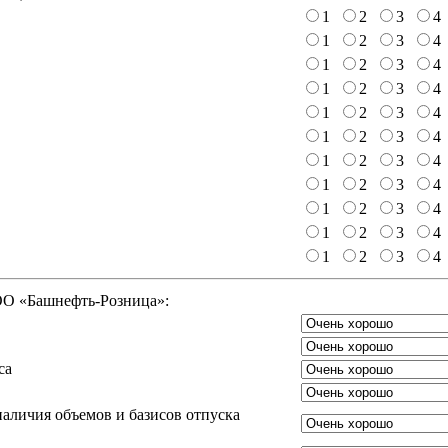
1
2
3
4
1
2
3
4
1
2
3
4
1
2
3
4
1
2
3
4
1
2
3
4
1
2
3
4
1
2
3
4
1
2
3
4
1
2
3
4
1
2
3
4
ООО «Башнефть-Розница»:
са
аличия объемов и базисов отпуска