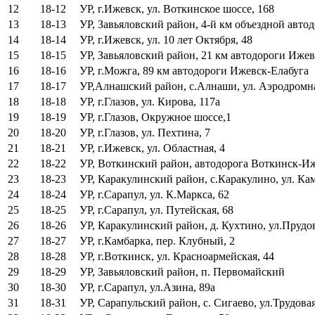
12
18-12
УР, г.Ижевск, ул. Воткинское шоссе, 168
13
18-13
УР, Завьяловский район, 4-й км объездной авт
14
18-14
УР, г.Ижевск, ул. 10 лет Октября, 48
15
18-15
УР, Завьяловский район, 21 км автодороги Иже
16
18-16
УР, г.Можга, 89 км автодороги Ижевск-Елабуга
17
18-17
УР,Алнашский район, с.Алнаши, ул. Аэродромн
18
18-18
УР, г.Глазов, ул. Кирова, 117а
19
18-19
УР, г.Глазов, Окружное шоссе,1
20
18-20
УР, г.Глазов, ул. Пехтина, 7
21
18-21
УР, г.Ижевск, ул. Областная, 4
22
18-22
УР, Воткинский район, автодорога Воткинск-Иж
23
18-23
УР, Каракулинский район, с.Каракулино, ул. Ка
24
18-24
УР, г.Сарапул, ул. К.Маркса, 62
25
18-25
УР, г.Сарапул, ул. Путейская, 68
26
18-26
УР, Каракулинский район, д. Кухтино, ул.Прудов
27
18-27
УР, г.Камбарка, пер. Клубный, 2
28
18-28
УР, г.Воткинск, ул. Красноармейская, 44
29
18-29
УР, Завьяловский район, п. Первомайский
30
18-30
УР, г.Сарапул, ул.Азина, 89а
31
18-31
УР, Сарапульский район, с. Сигаево, ул.Трудовая