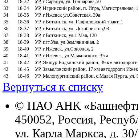
32
18-32
УР, г.Сарапул, ул. Гончарова,50
33
18-34
УР, Игринский район, п. Игра, Магистральная, 
34
18-35
УР, г.Ижевск ул.Советская, 39а
35
18-36
УР, г.Воткинск, ул. Гавриловский тракт, 1
36
18-37
УР, г.Воткинск, ул. Декабристов,93
37
18-38
УР, г.Воткинск, ул.1 Мая, 120
38
18-39
УР, пгт.Ува, ул.Земляничная, 2
39
18-40
УР, г.Ижевск, ул.Союзная, 2
40
18-41
УР, г.Ижевск, ул.Маяковского, 35 а
41
18-42
УР, Якшур-Бодьинский район, 39 км автодорог
42
18-45
УР, Завьяловский район, 17 км автодороги Ижев
43
18-46
УР, Малопургинский район, с.Малая Пурга, ул. 
Вернуться к списку
© ПАО АНК «Башнефть
450052, Россия, Респуб
ул. Карла Маркса, д. 30