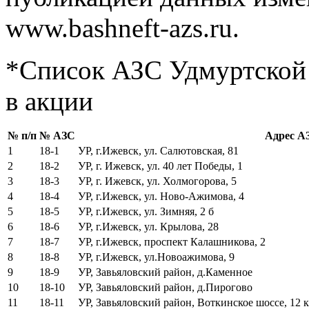
www.bashneft-azs.ru.
*Список АЗС Удмуртской
в акции
№ п/п
№ АЗС
Адрес А
1
18-1
УР, г.Ижевск, ул. Салютовская, 81
2
18-2
УР, г. Ижевск, ул. 40 лет Победы, 1
3
18-3
УР, г. Ижевск, ул. Холмогорова, 5
4
18-4
УР, г.Ижевск, ул. Ново-Ажимова, 4
5
18-5
УР, г.Ижевск, ул. Зимняя, 2 б
6
18-6
УР, г.Ижевск, ул. Крылова, 28
7
18-7
УР, г.Ижевск, проспект Калашникова, 2
8
18-8
УР, г.Ижевск, ул.Новоажимова, 9
9
18-9
УР, Завьяловский район, д.Каменное
10
18-10
УР, Завьяловский район, д.Пирогово
11
18-11
УР, Завьяловский район, Воткинское шоссе, 12 